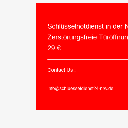
Schlüsselnotdienst in der
Zerstörungsfreie Türöffnu
29 €
Contact Us :
info@schluesseldienst24-nrw.de