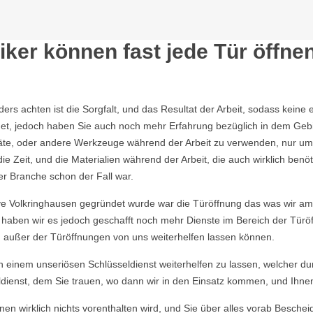
ker können fast jede Tür öffne
nders achten ist die Sorgfalt, und das Resultat der Arbeit, sodass ke
et, jedoch haben Sie auch noch mehr Erfahrung bezüglich in dem Geb
räte, oder andere Werkzeuge während der Arbeit zu verwenden, nur um
Zeit, und die Materialien während der Arbeit, die auch wirklich benö
er Branche schon der Fall war.
ve Volkringhausen gegründet wurde war die Türöffnung das was wir am
eg haben wir es jedoch geschafft noch mehr Dienste im Bereich der Tür
n außer der Türöffnungen von uns weiterhelfen lassen können.
von einem unseriösen Schlüsseldienst weiterhelfen zu lassen, welcher du
dienst, dem Sie trauen, wo dann wir in den Einsatz kommen, und Ihnen u
en wirklich nichts vorenthalten wird, und Sie über alles vorab Beschei