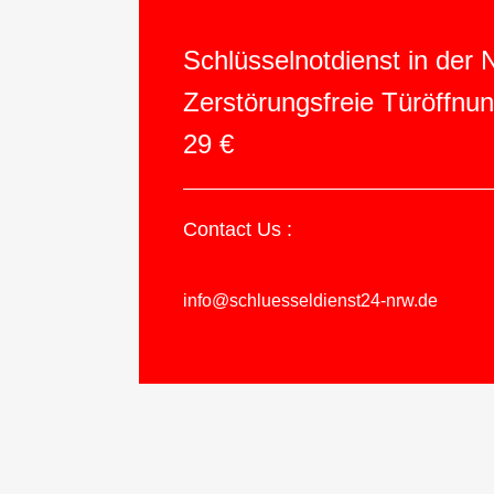
Schlüsselnotdienst in der
Zerstörungsfreie Türöffnu
29 €
Contact Us :
info@schluesseldienst24-nrw.de