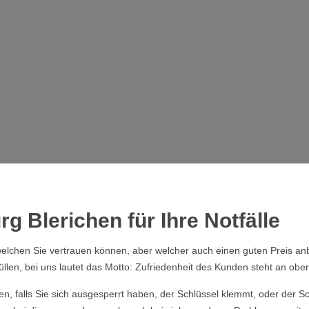
g Blerichen für Ihre Notfälle
elchen Sie vertrauen können, aber welcher auch einen guten Preis anb
üllen, bei uns lautet das Motto: Zufriedenheit des Kunden steht an obers
ssen, falls Sie sich ausgesperrt haben, der Schlüssel klemmt, oder der