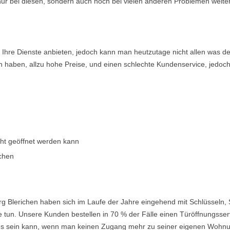
 nur bei diesen, sondern auch noch bei vielen anderen Problemen weiter
en Ihre Dienste anbieten, jedoch kann man heutzutage nicht allen was 
n haben, allzu hohe Preise, und einen schlechte Kundenservice, jedoch
cht geöffnet werden kann
ichen
g Blerichen haben sich im Laufe der Jahre eingehend mit Schlüsseln,
 tun. Unsere Kunden bestellen in 70 % der Fälle einen Türöffnungsserv
nd es sein kann, wenn man keinen Zugang mehr zu seiner eigenen Wohnu