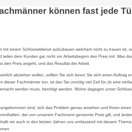
Fachmänner können fast jede Tü
akt mit einem Schlüsseldienst aufzubauen welchem nicht zu trauen ist,
eilen dem Kunden gar nicht vor Arbeitsbeginn den Preis mit. Was dami
s den Preis angeht, und das Resultat der Arbeit.
nlich abziehen wollen, sollten Sie sich bevor Sie sich einen Auftrag e
 dieser Fachmänner tun, ist das Sie unnötig viel Zeit für zb eine ein
ie gemacht werden muss, benötigt werden. Wohin dagegen unser Schlüsse
angekommen sind, sich das Problem genau ansehen und Ihnen einen E
enthalten, der von unserem Fachmann genannte Preis gilt, und ändert si
eshalb wir auch in den letzten Jahren uns umfassend mit diesem Thema
mmen.