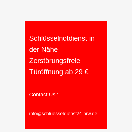
Schlüsselnotdienst in
der Nähe
Zerstörungsfreie
Türöffnung ab 29 €
Contact Us :
info@schluesseldienst24-nrw.de