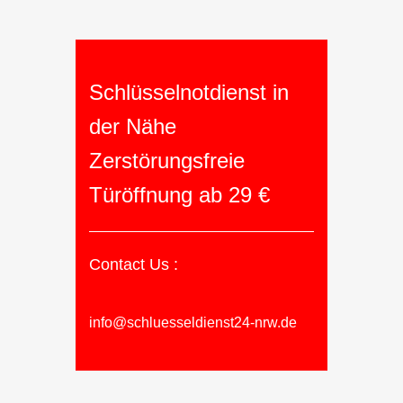
Schlüsselnotdienst in
der Nähe
Zerstörungsfreie
Türöffnung ab 29 €
Contact Us :
info@schluesseldienst24-nrw.de