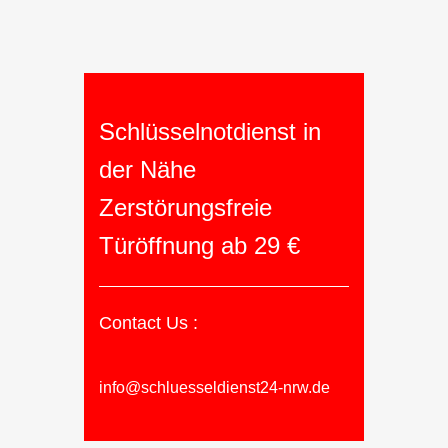
Schlüsselnotdienst in
der Nähe
Zerstörungsfreie
Türöffnung ab 29 €
Contact Us :
info@schluesseldienst24-nrw.de