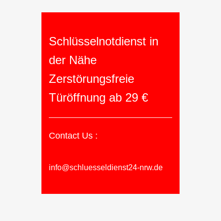
Schlüsselnotdienst in
der Nähe
Zerstörungsfreie
Türöffnung ab 29 €
Contact Us :
info@schluesseldienst24-nrw.de