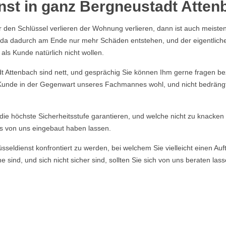
nst in ganz Bergneustadt Atten
r den Schlüssel verlieren der Wohnung verlieren, dann ist auch meisten
n, da dadurch am Ende nur mehr Schäden entstehen, und der eigentlich
ls Kunde natürlich nicht wollen.
Attenbach sind nett, und gesprächig Sie können Ihm gerne fragen bezü
r Kunde in der Gegenwart unseres Fachmannes wohl, und nicht bedrängt f
e die höchste Sicherheitsstufe garantieren, und welche nicht zu knacke
s von uns eingebaut haben lassen.
ldienst konfrontiert zu werden, bei welchem Sie vielleicht einen Auft
 sind, und sich nicht sicher sind, sollten Sie sich von uns beraten la