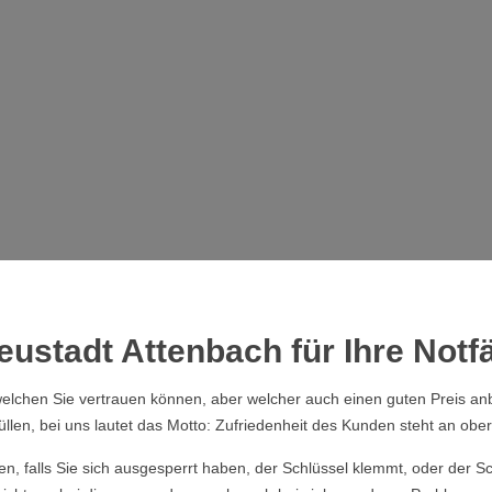
ustadt Attenbach für Ihre Notfä
elchen Sie vertrauen können, aber welcher auch einen guten Preis anb
üllen, bei uns lautet das Motto: Zufriedenheit des Kunden steht an obers
ssen, falls Sie sich ausgesperrt haben, der Schlüssel klemmt, oder der