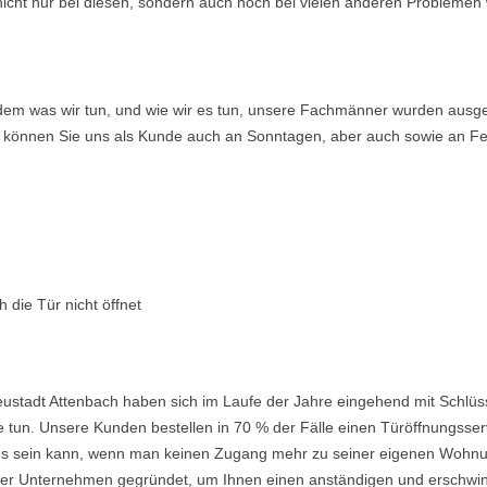
nicht nur bei diesen, sondern auch noch bei vielen anderen Problemen 
ndem was wir tun, und wie wir es tun, unsere Fachmänner wurden ausge
so können Sie uns als Kunde auch an Sonntagen, aber auch sowie an Fe
 die Tür nicht öffnet
ustadt Attenbach haben sich im Laufe der Jahre eingehend mit Schlüs
 tun. Unsere Kunden bestellen in 70 % der Fälle einen Türöffnungsserv
nd es sein kann, wenn man keinen Zugang mehr zu seiner eigenen Wohnu
 Unternehmen gegründet, um Ihnen einen anständigen und erschwingli