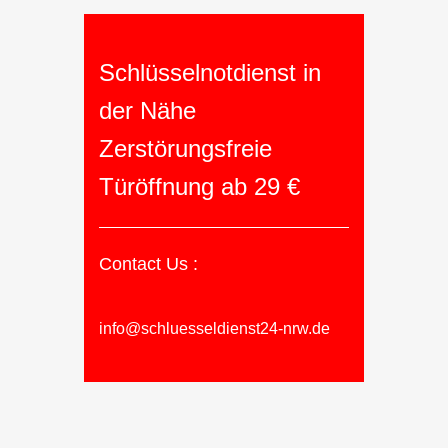
Schlüsselnotdienst in
der Nähe
Zerstörungsfreie
Türöffnung ab 29 €
Contact Us :
info@schluesseldienst24-nrw.de