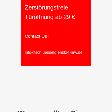
Zerstörungsfreie
Türöffnung ab 29 €
Contact Us :
info@schluesseldienst24-nrw.de