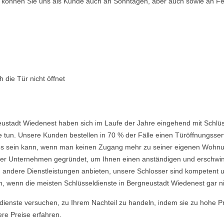
so können Sie uns als Kunde auch an Sonntagen, aber auch sowie an Fe
 die Tür nicht öffnet
ustadt Wiedenest haben sich im Laufe der Jahre eingehend mit Schlüs
 tun. Unsere Kunden bestellen in 70 % der Fälle einen Türöffnungsserv
nd es sein kann, wenn man keinen Zugang mehr zu seiner eigenen Wohnu
 Unternehmen gegründet, um Ihnen einen anständigen und erschwingli
 andere Dienstleistungen anbieten, unsere Schlosser sind kompetent u
, wenn die meisten Schlüsseldienste in Bergneustadt Wiedenest gar ni
ldienste versuchen, zu Ihrem Nachteil zu handeln, indem sie zu hohe P
ere Preise erfahren.