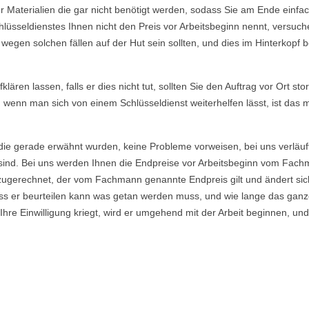
Materialien die gar nicht benötigt werden, sodass Sie am Ende einfac
lüsseldienstes Ihnen nicht den Preis vor Arbeitsbeginn nennt, versu
gen solchen fällen auf der Hut sein sollten, und dies im Hinterkopf be
ären lassen, falls er dies nicht tut, sollten Sie den Auftrag vor Ort sto
, wenn man sich von einem Schlüsseldienst weiterhelfen lässt, ist das
die gerade erwähnt wurden, keine Probleme vorweisen, bei uns verläuf
ind. Bei uns werden Ihnen die Endpreise vor Arbeitsbeginn vom Fachma
ugerechnet, der vom Fachmann genannte Endpreis gilt und ändert sich
s er beurteilen kann was getan werden muss, und wie lange das ganze
re Einwilligung kriegt, wird er umgehend mit der Arbeit beginnen, und