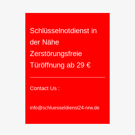
Schlüsselnotdienst in
der Nähe
Zerstörungsfreie
Türöffnung ab 29 €
Contact Us :
info@schluesseldienst24-nrw.de