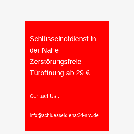
Schlüsselnotdienst in
der Nähe
Zerstörungsfreie
Türöffnung ab 29 €
Contact Us :
info@schluesseldienst24-nrw.de