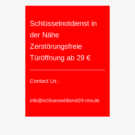
Schlüsselnotdienst in
der Nähe
Zerstörungsfreie
Türöffnung ab 29 €
Contact Us :
info@schluesseldienst24-nrw.de