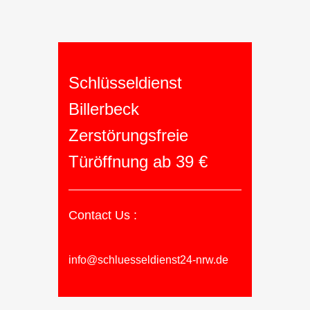
Schlüsseldienst
Billerbeck
Zerstörungsfreie
Türöffnung ab 39 €
Contact Us :
info@schluesseldienst24-nrw.de