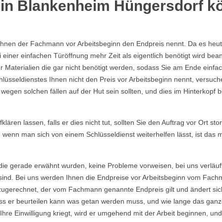
 in Blankenheim Hüngersdorf kö
Ihnen der Fachmann vor Arbeitsbeginn den Endpreis nennt. Da es heutzu
einer einfachen Türöffnung mehr Zeit als eigentlich benötigt wird b
Materialien die gar nicht benötigt werden, sodass Sie am Ende einfac
lüsseldienstes Ihnen nicht den Preis vor Arbeitsbeginn nennt, versu
gen solchen fällen auf der Hut sein sollten, und dies im Hinterkopf be
ären lassen, falls er dies nicht tut, sollten Sie den Auftrag vor Ort sto
, wenn man sich von einem Schlüsseldienst weiterhelfen lässt, ist das
die gerade erwähnt wurden, keine Probleme vorweisen, bei uns verläuf
ind. Bei uns werden Ihnen die Endpreise vor Arbeitsbeginn vom Fachma
ugerechnet, der vom Fachmann genannte Endpreis gilt und ändert sich
s er beurteilen kann was getan werden muss, und wie lange das ganze
re Einwilligung kriegt, wird er umgehend mit der Arbeit beginnen, und