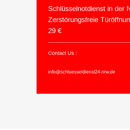
Schlüsselnotdienst in der
Zerstörungsfreie Türöffnu
29 €
Contact Us :
info@schluesseldienst24-nrw.de