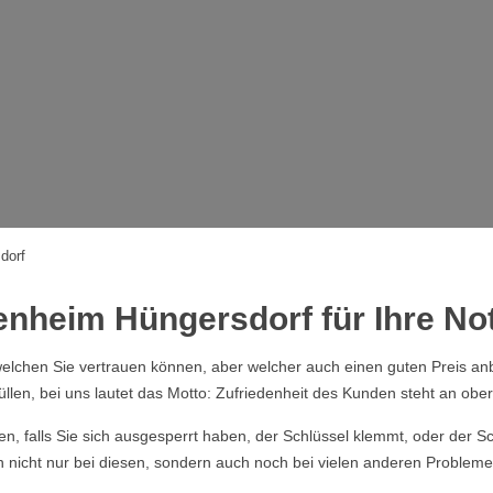
dorf
enheim Hüngersdorf für Ihre Not
elchen Sie vertrauen können, aber welcher auch einen guten Preis anb
üllen, bei uns lautet das Motto: Zufriedenheit des Kunden steht an obers
ssen, falls Sie sich ausgesperrt haben, der Schlüssel klemmt, oder der
 nicht nur bei diesen, sondern auch noch bei vielen anderen Probleme