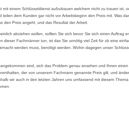
akt mit einem Schlüsseldienst aufzubauen welchem nicht zu trauen ist,
eilen dem Kunden gar nicht vor Arbeitsbeginn den Preis mit. Was dami
s den Preis angeht, und das Resultat der Arbeit.
nlich abziehen wollen, sollten Sie sich bevor Sie sich einen Auftrag e
 dieser Fachmänner tun, ist das Sie unnötig viel Zeit für zb eine ein
ie gemacht werden muss, benötigt werden. Wohin dagegen unser Schlüsse
angekommen sind, sich das Problem genau ansehen und Ihnen einen E
enthalten, der von unserem Fachmann genannte Preis gilt, und ändert si
eshalb wir auch in den letzten Jahren uns umfassend mit diesem Thema
mmen.