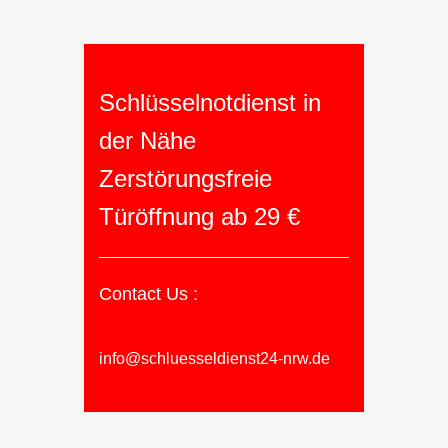
Schlüsselnotdienst in
der Nähe
Zerstörungsfreie
Türöffnung ab 29 €
Contact Us :
info@schluesseldienst24-nrw.de