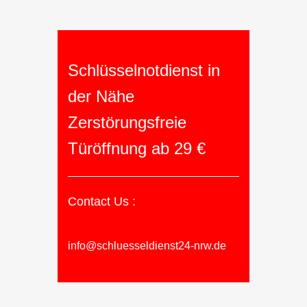
Schlüsselnotdienst in
der Nähe
Zerstörungsfreie
Türöffnung ab 29 €
Contact Us :
info@schluesseldienst24-nrw.de