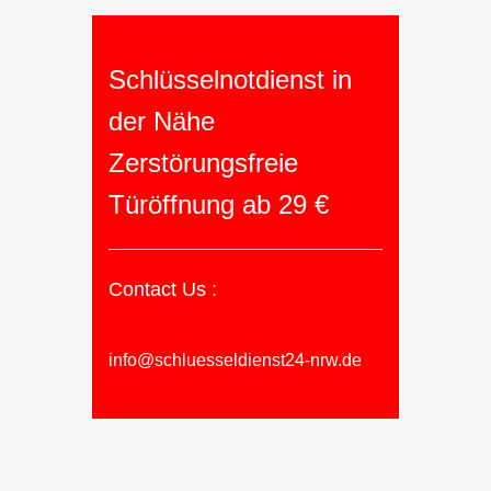
Schlüsselnotdienst in
der Nähe
Zerstörungsfreie
Türöffnung ab 29 €
Contact Us :
info@schluesseldienst24-nrw.de