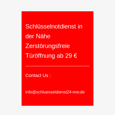
Schlüsselnotdienst in
der Nähe
Zerstörungsfreie
Türöffnung ab 29 €
Contact Us :
info@schluesseldienst24-nrw.de