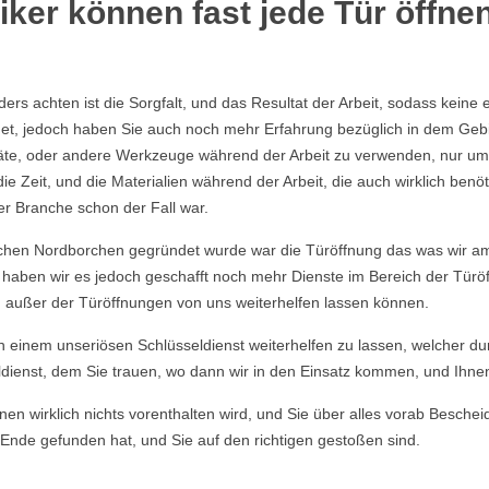
ker können fast jede Tür öffne
nders achten ist die Sorgfalt, und das Resultat der Arbeit, sodass ke
et, jedoch haben Sie auch noch mehr Erfahrung bezüglich in dem Geb
räte, oder andere Werkzeuge während der Arbeit zu verwenden, nur um
Zeit, und die Materialien während der Arbeit, die auch wirklich benö
er Branche schon der Fall war.
chen Nordborchen gegründet wurde war die Türöffnung das was wir am
eg haben wir es jedoch geschafft noch mehr Dienste im Bereich der Tür
n außer der Türöffnungen von uns weiterhelfen lassen können.
von einem unseriösen Schlüsseldienst weiterhelfen zu lassen, welcher du
dienst, dem Sie trauen, wo dann wir in den Einsatz kommen, und Ihnen u
en wirklich nichts vorenthalten wird, und Sie über alles vorab Beschei
Ende gefunden hat, und Sie auf den richtigen gestoßen sind.