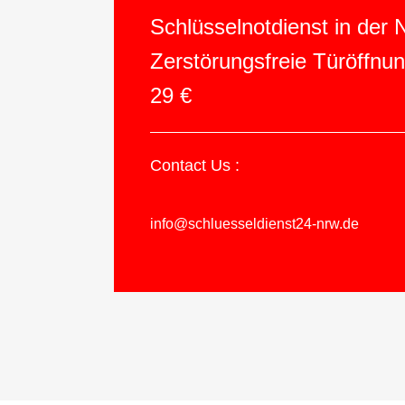
Schlüsselnotdienst in der
Zerstörungsfreie Türöffnu
29 €
Contact Us :
info@schluesseldienst24-nrw.de