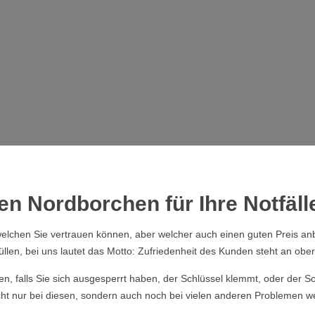
en Nordborchen für Ihre Notfäll
elchen Sie vertrauen können, aber welcher auch einen guten Preis anb
üllen, bei uns lautet das Motto: Zufriedenheit des Kunden steht an obers
ssen, falls Sie sich ausgesperrt haben, der Schlüssel klemmt, oder der
ht nur bei diesen, sondern auch noch bei vielen anderen Problemen we