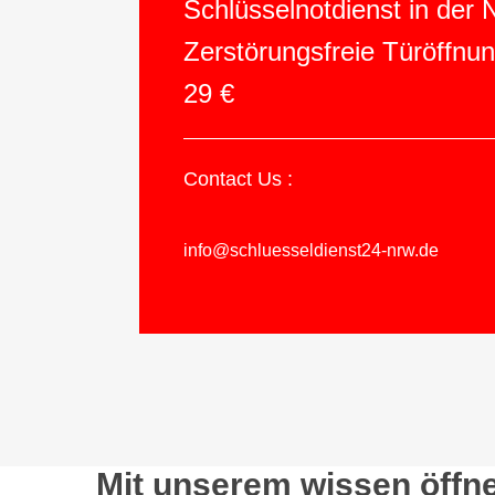
Schlüsselnotdienst in der
Zerstörungsfreie Türöffnu
29 €
Contact Us :
info@schluesseldienst24-nrw.de
Mit unserem wissen öffne