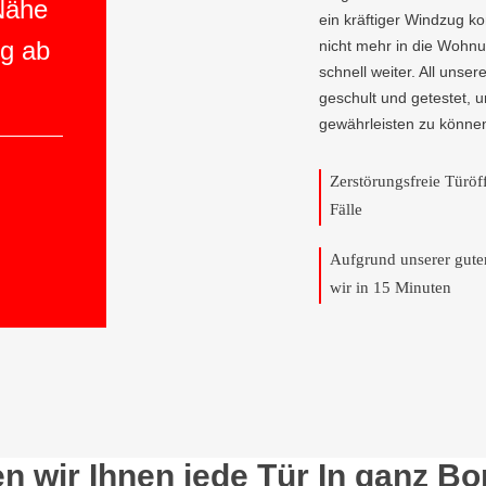
 Nähe
ein kräftiger Windzug 
ng ab
nicht mehr in die Wohnun
schnell weiter. All unser
geschult und getestet, 
gewährleisten zu könne
Zerstörungsfreie Türö
Fälle
Aufgrund unserer gut
wir in 15 Minuten
n wir Ihnen jede Tür In ganz Bo