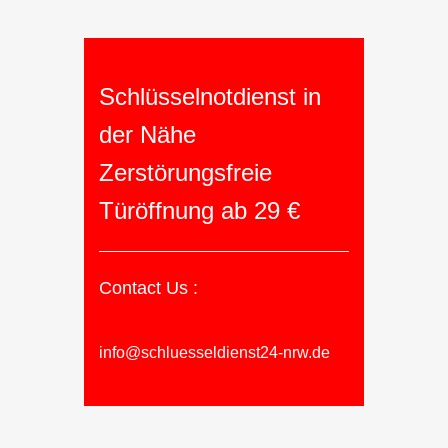
Schlüsselnotdienst in
der Nähe
Zerstörungsfreie
Türöffnung ab 29 €
Contact Us :
info@schluesseldienst24-nrw.de