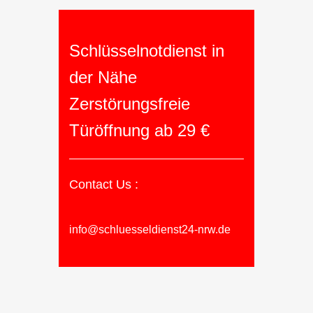
Schlüsselnotdienst in
der Nähe
Zerstörungsfreie
Türöffnung ab 29 €
Contact Us :
info@schluesseldienst24-nrw.de