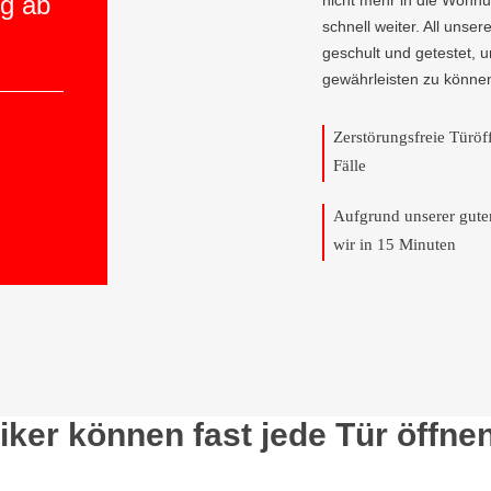
ng ab
nicht mehr in die Wohnun
schnell weiter. All unser
geschult und getestet, 
gewährleisten zu könne
Zerstörungsfreie Türö
Fälle
Aufgrund unserer gut
wir in 15 Minuten
ker können fast jede Tür öffne