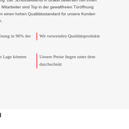
g. Der Schlüsseldienst in Brakel Bellersen hilft ihnen
e Mitarbeiter sind Top in der gewaltfreien Türöffnung
um einen hohen Qualitätsstandard für unsere Kunden
n.
ffnung in 90% der
Wir verwenden Qualitätsprodukte
en Lage können
Unsere Preise liegen unter dem
durchschnitt
n