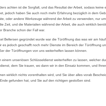
nders achten ist die Sorgfalt, und das Resultat der Arbeit, sodass ke
et, jedoch haben Sie auch noch mehr Erfahrung bezüglich in dem Geb
räte, oder andere Werkzeuge während der Arbeit zu verwenden, nur um
Zeit, und die Materialien während der Arbeit, die auch wirklich benö
er Branche schon der Fall war.
el Bellersen gegründet wurde war die Türöffnung das was wir am häufi
ir es jedoch geschafft noch mehr Dienste im Bereich der Türöffnung u
ußer der Türöffnungen von uns weiterhelfen lassen können.
von einem unseriösen Schlüsseldienst weiterhelfen zu lassen, welcher du
dienst, dem Sie trauen, wo dann wir in den Einsatz kommen, und Ihnen u
en wirklich nichts vorenthalten wird, und Sie über alles vorab Beschei
Ende gefunden hat, und Sie auf den richtigen gestoßen sind.