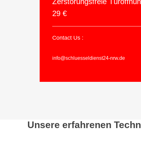
Zerstörungsfreie Türöffnu
29 €
Contact Us :
info@schluesseldienst24-nrw.de
Unsere erfahrenen Techni