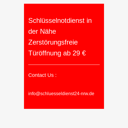
Schlüsselnotdienst in
der Nähe
Zerstörungsfreie
Türöffnung ab 29 €
Contact Us :
info@schluesseldienst24-nrw.de