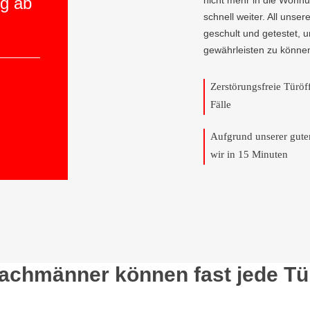
ng ab
nicht mehr in die Wohnun
schnell weiter. All unser
geschult und getestet, 
gewährleisten zu könne
Zerstörungsfreie Türö
Fälle
Aufgrund unserer gut
wir in 15 Minuten
Fachmänner können fast jede Tü