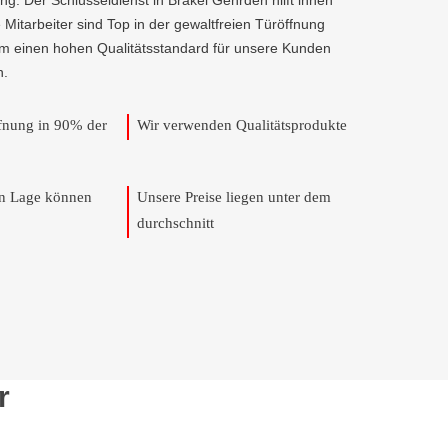
g. Der Schlüsseldienst in Brakel Gehrden hilft ihnen
e Mitarbeiter sind Top in der gewaltfreien Türöffnung
um einen hohen Qualitätsstandard für unsere Kunden
n.
ffnung in 90% der
Wir verwenden Qualitätsprodukte
en Lage können
Unsere Preise liegen unter dem
durchschnitt
r