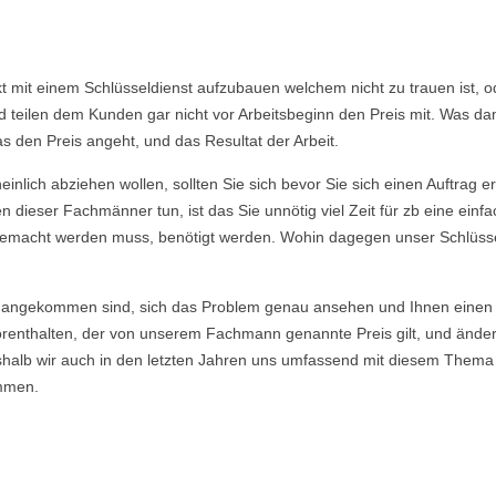
akt mit einem Schlüsseldienst aufzubauen welchem nicht zu trauen ist,
eilen dem Kunden gar nicht vor Arbeitsbeginn den Preis mit. Was dami
s den Preis angeht, und das Resultat der Arbeit.
nlich abziehen wollen, sollten Sie sich bevor Sie sich einen Auftrag e
 dieser Fachmänner tun, ist das Sie unnötig viel Zeit für zb eine ein
ie gemacht werden muss, benötigt werden. Wohin dagegen unser Schlüsse
angekommen sind, sich das Problem genau ansehen und Ihnen einen E
enthalten, der von unserem Fachmann genannte Preis gilt, und ändert si
eshalb wir auch in den letzten Jahren uns umfassend mit diesem Thema
mmen.