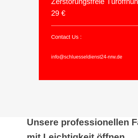
Zerstörungsfreie Türöffnu
29 €
Contact Us :
info@schluesseldienst24-nrw.de
Unsere professionellen 
mit Leichtigkeit öffnen