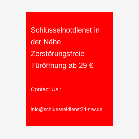
Schlüsselnotdienst in
der Nähe
Zerstörungsfreie
Türöffnung ab 29 €
Contact Us :
info@schluesseldienst24-nrw.de