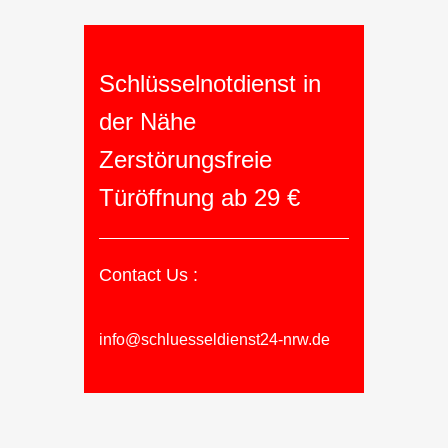
Schlüsselnotdienst in
der Nähe
Zerstörungsfreie
Türöffnung ab 29 €
Contact Us :
info@schluesseldienst24-nrw.de