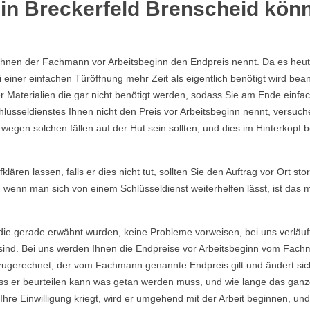
in Breckerfeld Brenscheid könn
Ihnen der Fachmann vor Arbeitsbeginn den Endpreis nennt. Da es heutzu
einer einfachen Türöffnung mehr Zeit als eigentlich benötigt wird b
Materialien die gar nicht benötigt werden, sodass Sie am Ende einfac
lüsseldienstes Ihnen nicht den Preis vor Arbeitsbeginn nennt, versu
gen solchen fällen auf der Hut sein sollten, und dies im Hinterkopf be
ären lassen, falls er dies nicht tut, sollten Sie den Auftrag vor Ort sto
, wenn man sich von einem Schlüsseldienst weiterhelfen lässt, ist das
die gerade erwähnt wurden, keine Probleme vorweisen, bei uns verläuf
ind. Bei uns werden Ihnen die Endpreise vor Arbeitsbeginn vom Fachma
ugerechnet, der vom Fachmann genannte Endpreis gilt und ändert sich
s er beurteilen kann was getan werden muss, und wie lange das ganze
re Einwilligung kriegt, wird er umgehend mit der Arbeit beginnen, und