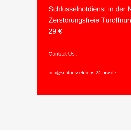
Schlüsselnotdienst in der
Zerstörungsfreie Türöffnu
29 €
Contact Us :
info@schluesseldienst24-nrw.de