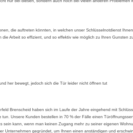
icht nur bei diesen, sondern auch noch bei vielen anderen Problemen w
ionen, die auftreten könnten, in welchen unser Schlüsselnotdienst Ih
ie Arbeit so effizient, und so effektiv wie möglich zu Ihren Gunsten z
nd her bewegt, jedoch sich die Tür leider nicht öffnen tut
rfeld Brenscheid haben sich im Laufe der Jahre eingehend mit Schlüss
 tun. Unsere Kunden bestellen in 70 % der Fälle einen Türöffnungsserv
nd es sein kann, wenn man keinen Zugang mehr zu seiner eigenen Wohnu
 Unternehmen gegründet, um Ihnen einen anständigen und erschwingli