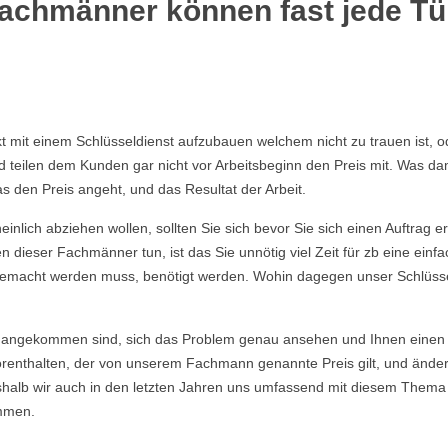
Fachmänner können fast jede Tü
akt mit einem Schlüsseldienst aufzubauen welchem nicht zu trauen ist,
eilen dem Kunden gar nicht vor Arbeitsbeginn den Preis mit. Was dami
s den Preis angeht, und das Resultat der Arbeit.
nlich abziehen wollen, sollten Sie sich bevor Sie sich einen Auftrag e
 dieser Fachmänner tun, ist das Sie unnötig viel Zeit für zb eine ein
ie gemacht werden muss, benötigt werden. Wohin dagegen unser Schlüsse
angekommen sind, sich das Problem genau ansehen und Ihnen einen E
enthalten, der von unserem Fachmann genannte Preis gilt, und ändert si
eshalb wir auch in den letzten Jahren uns umfassend mit diesem Thema
mmen.