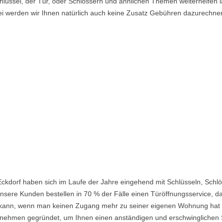
lüssel, der Tür, oder Schlössern und ähnlichen Themen weiterhelfen la
i werden wir Ihnen natürlich auch keine Zusatz Gebühren dazurechne
Eckdorf haben sich im Laufe der Jahre eingehend mit Schlüsseln, Schl
nsere Kunden bestellen in 70 % der Fälle einen Türöffnungsservice, da 
ein kann, wenn man keinen Zugang mehr zu seiner eigenen Wohnung hat
ehmen gegründet, um Ihnen einen anständigen und erschwinglichen Ser