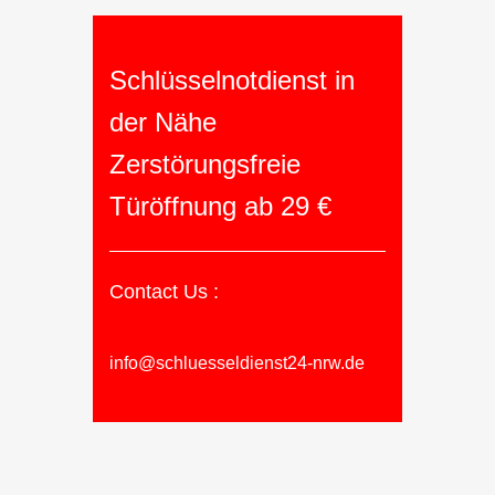
Schlüsselnotdienst in
der Nähe
Zerstörungsfreie
Türöffnung ab 29 €
Contact Us :
info@schluesseldienst24-nrw.de