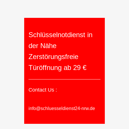
Schlüsselnotdienst in
der Nähe
Zerstörungsfreie
Türöffnung ab 29 €
Contact Us :
info@schluesseldienst24-nrw.de