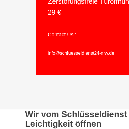
Zerstörungsfreie Türöffnu
29 €
Contact Us :
info@schluesseldienst24-nrw.de
Wir vom Schlüsseldienst
Leichtigkeit öffnen