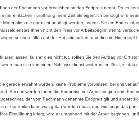
Ihnen der Fachmann vor Arbeitsbeginn den Endpreis nennt. Da es heutzu
einer einfachen Türöffnung mehr Zeit als eigentlich benötigt wird b
Materialien die gar nicht benötigt werden, sodass Sie am Ende einfac
lüsseldienstes Ihnen nicht den Preis vor Arbeitsbeginn nennt, versu
gen solchen fällen auf der Hut sein sollten, und dies im Hinterkopf be
ären lassen, falls er dies nicht tut, sollten Sie den Auftrag vor Ort sto
, wenn man sich von einem Schlüsseldienst weiterhelfen lässt, ist das
die gerade erwähnt wurden, keine Probleme vorweisen, bei uns verläuf
ind. Bei uns werden Ihnen die Endpreise vor Arbeitsbeginn vom Fachma
ugerechnet, der vom Fachmann genannte Endpreis gilt und ändert sich
s er beurteilen kann was getan werden muss, und wie lange das ganze
re Einwilligung kriegt, wird er umgehend mit der Arbeit beginnen, und