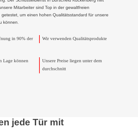
ng. Der Schlüsseldienst in Burscheid Kuckenberg hilft
 unsere Mitarbeiter sind Top in der gewaltfreien
 getestet, um einen hohen Qualitätsstandard für unsere
u können.
ffnung in 90% der
Wir verwenden Qualitätsprodukte
en Lage können
Unsere Preise liegen unter dem
durchschnitt
n jede Tür mit