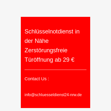
Schlüsselnotdienst in
der Nähe
Zerstörungsfreie
Türöffnung ab 29 €
Contact Us :
info@schluesseldienst24-nrw.de