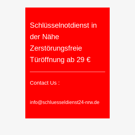
Schlüsselnotdienst in
der Nähe
Zerstörungsfreie
Türöffnung ab 29 €
Contact Us :
info@schluesseldienst24-nrw.de