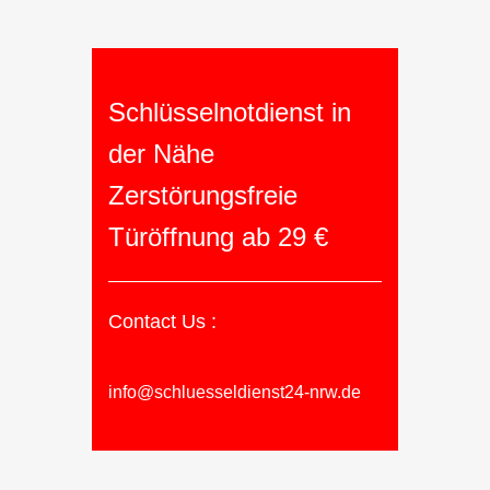
Schlüsselnotdienst in
der Nähe
Zerstörungsfreie
Türöffnung ab 29 €
Contact Us :
info@schluesseldienst24-nrw.de