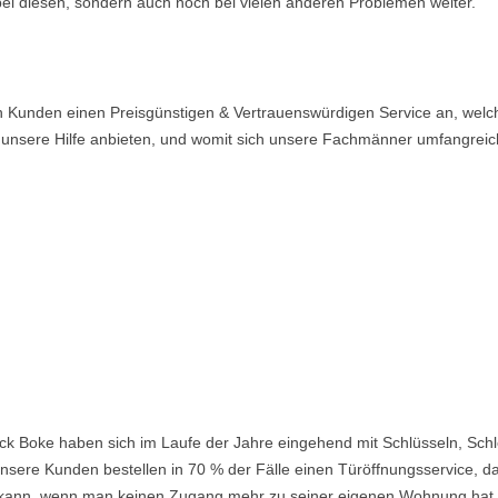
 bei diesen, sondern auch noch bei vielen anderen Problemen weiter.
n Kunden einen Preisgünstigen & Vertrauenswürdigen Service an, welch
n unsere Hilfe anbieten, und womit sich unsere Fachmänner umfangrei
ck Boke haben sich im Laufe der Jahre eingehend mit Schlüsseln, Sch
nsere Kunden bestellen in 70 % der Fälle einen Türöffnungsservice, da 
ein kann, wenn man keinen Zugang mehr zu seiner eigenen Wohnung hat