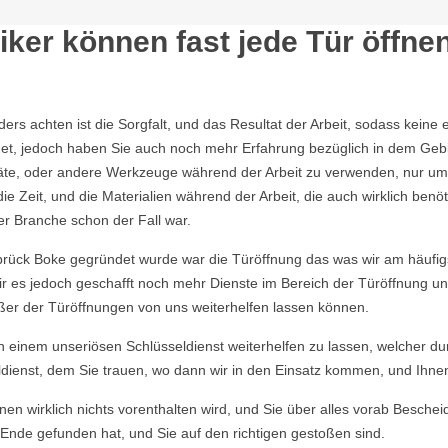
ker können fast jede Tür öffne
nders achten ist die Sorgfalt, und das Resultat der Arbeit, sodass ke
et, jedoch haben Sie auch noch mehr Erfahrung bezüglich in dem Geb
räte, oder andere Werkzeuge während der Arbeit zu verwenden, nur um
Zeit, und die Materialien während der Arbeit, die auch wirklich benö
er Branche schon der Fall war.
rück Boke gegründet wurde war die Türöffnung das was wir am häufigs
ir es jedoch geschafft noch mehr Dienste im Bereich der Türöffnung u
ußer der Türöffnungen von uns weiterhelfen lassen können.
von einem unseriösen Schlüsseldienst weiterhelfen zu lassen, welcher du
dienst, dem Sie trauen, wo dann wir in den Einsatz kommen, und Ihnen u
en wirklich nichts vorenthalten wird, und Sie über alles vorab Beschei
Ende gefunden hat, und Sie auf den richtigen gestoßen sind.