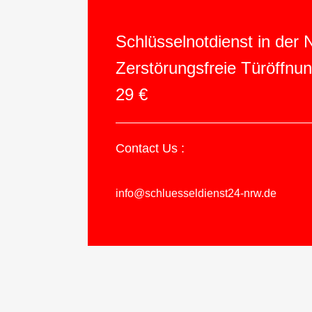
Schlüsselnotdienst in der
Zerstörungsfreie Türöffnu
29 €
Contact Us :
info@schluesseldienst24-nrw.de