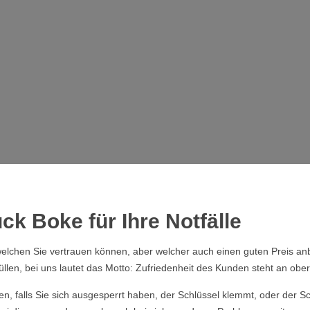
ck Boke für Ihre Notfälle
elchen Sie vertrauen können, aber welcher auch einen guten Preis anb
üllen, bei uns lautet das Motto: Zufriedenheit des Kunden steht an obers
ssen, falls Sie sich ausgesperrt haben, der Schlüssel klemmt, oder der