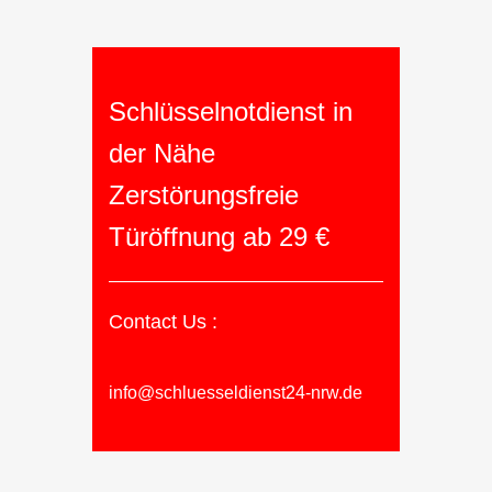
Schlüsselnotdienst in
der Nähe
Zerstörungsfreie
Türöffnung ab 29 €
Contact Us :
info@schluesseldienst24-nrw.de