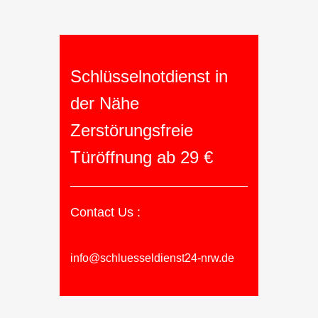
Schlüsselnotdienst in
der Nähe
Zerstörungsfreie
Türöffnung ab 29 €
Contact Us :
info@schluesseldienst24-nrw.de