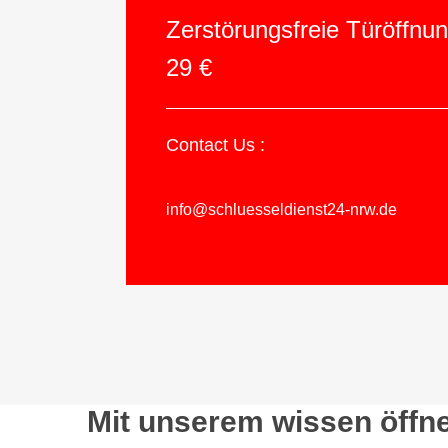
Zerstörungsfreie Türöffnu
29 €
Contact Us :
info@schluesseldienst24-nrw.de
Mit unserem wissen öffn