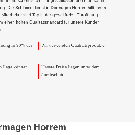
kommt und schon ist die Tür geschlossen und man kommt
ng. Der Schlüsseldienst in Dormagen Horrem hilft ihnen
e Mitarbeiter sind Top in der gewaltfreien Türöffnung
um einen hohen Qualitätsstandard für unsere Kunden
n.
ffnung in 90% der
Wir verwenden Qualitätsprodukte
en Lage können
Unsere Preise liegen unter dem
durchschnitt
Dormagen Horrem