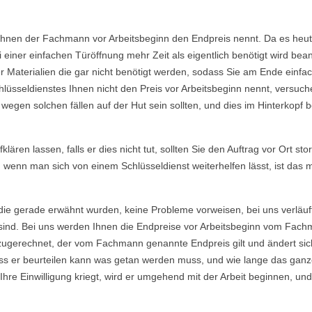
Ihnen der Fachmann vor Arbeitsbeginn den Endpreis nennt. Da es heutzu
einer einfachen Türöffnung mehr Zeit als eigentlich benötigt wird b
Materialien die gar nicht benötigt werden, sodass Sie am Ende einfac
lüsseldienstes Ihnen nicht den Preis vor Arbeitsbeginn nennt, versu
gen solchen fällen auf der Hut sein sollten, und dies im Hinterkopf be
ären lassen, falls er dies nicht tut, sollten Sie den Auftrag vor Ort sto
, wenn man sich von einem Schlüsseldienst weiterhelfen lässt, ist das
die gerade erwähnt wurden, keine Probleme vorweisen, bei uns verläuf
ind. Bei uns werden Ihnen die Endpreise vor Arbeitsbeginn vom Fachma
ugerechnet, der vom Fachmann genannte Endpreis gilt und ändert sich
s er beurteilen kann was getan werden muss, und wie lange das ganze
re Einwilligung kriegt, wird er umgehend mit der Arbeit beginnen, und