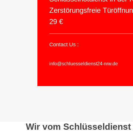
Zerstörungsfreie Türöffnu
29 €
Contact Us :
info@schluesseldienst24-nrw.de
Wir vom Schlüsseldienst 