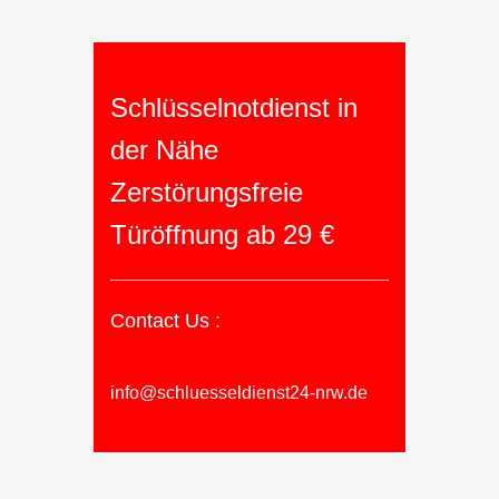
Schlüsselnotdienst in
der Nähe
Zerstörungsfreie
Türöffnung ab 29 €
Contact Us :
info@schluesseldienst24-nrw.de