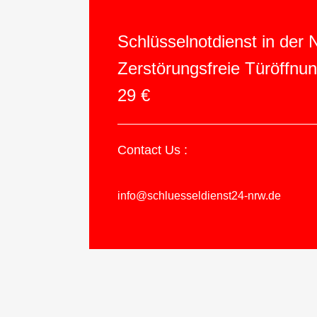
Schlüsselnotdienst in der
Zerstörungsfreie Türöffnu
29 €
Contact Us :
info@schluesseldienst24-nrw.de