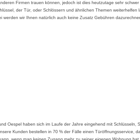
nderen Firmen trauen können, jedoch ist dies heutzutage sehr schwer 
lüssel, der Tür, oder Schlössern und ähnlichen Themen weiterhelfen la
i werden wir Ihnen natürlich auch keine Zusatz Gebühren dazurechne
nd Oespel haben sich im Laufe der Jahre eingehend mit Schlüsseln, S
nsere Kunden bestellen in 70 % der Fälle einen Türöffnungsservice, da 
ein kann, wenn man keinen Zugang mehr zu seiner eigenen Wohnung hat