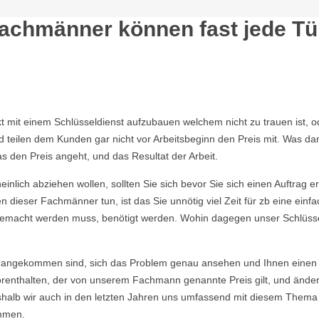
Fachmänner können fast jede Tü
akt mit einem Schlüsseldienst aufzubauen welchem nicht zu trauen ist,
eilen dem Kunden gar nicht vor Arbeitsbeginn den Preis mit. Was dami
s den Preis angeht, und das Resultat der Arbeit.
nlich abziehen wollen, sollten Sie sich bevor Sie sich einen Auftrag e
 dieser Fachmänner tun, ist das Sie unnötig viel Zeit für zb eine ein
ie gemacht werden muss, benötigt werden. Wohin dagegen unser Schlüsse
angekommen sind, sich das Problem genau ansehen und Ihnen einen E
enthalten, der von unserem Fachmann genannte Preis gilt, und ändert si
eshalb wir auch in den letzten Jahren uns umfassend mit diesem Thema
mmen.