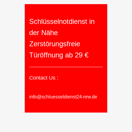
Schlüsselnotdienst in
der Nähe
Zerstörungsfreie
Türöffnung ab 29 €
Contact Us :
info@schluesseldienst24-nrw.de