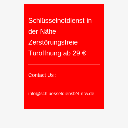
Schlüsselnotdienst in
der Nähe
Zerstörungsfreie
Türöffnung ab 29 €
Contact Us :
info@schluesseldienst24-nrw.de