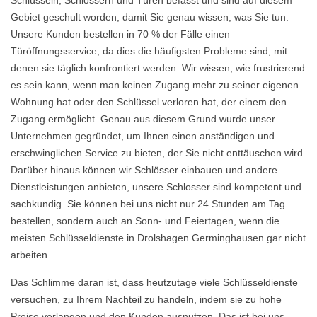
Schlüsseln, Schlössern und Türen befasst und sind auf diesem
Gebiet geschult worden, damit Sie genau wissen, was Sie tun.
Unsere Kunden bestellen in 70 % der Fälle einen
Türöffnungsservice, da dies die häufigsten Probleme sind, mit
denen sie täglich konfrontiert werden. Wir wissen, wie frustrierend
es sein kann, wenn man keinen Zugang mehr zu seiner eigenen
Wohnung hat oder den Schlüssel verloren hat, der einem den
Zugang ermöglicht. Genau aus diesem Grund wurde unser
Unternehmen gegründet, um Ihnen einen anständigen und
erschwinglichen Service zu bieten, der Sie nicht enttäuschen wird.
Darüber hinaus können wir Schlösser einbauen und andere
Dienstleistungen anbieten, unsere Schlosser sind kompetent und
sachkundig. Sie können bei uns nicht nur 24 Stunden am Tag
bestellen, sondern auch an Sonn- und Feiertagen, wenn die
meisten Schlüsseldienste in Drolshagen Germinghausen gar nicht
arbeiten.
Das Schlimme daran ist, dass heutzutage viele Schlüsseldienste
versuchen, zu Ihrem Nachteil zu handeln, indem sie zu hohe
Preise verlangen und den Kunden ausnutzen. Das ist bei uns