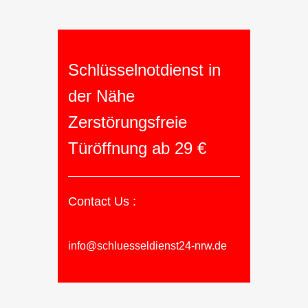
Schlüsselnotdienst in
der Nähe
Zerstörungsfreie
Türöffnung ab 29 €
Contact Us :
info@schluesseldienst24-nrw.de