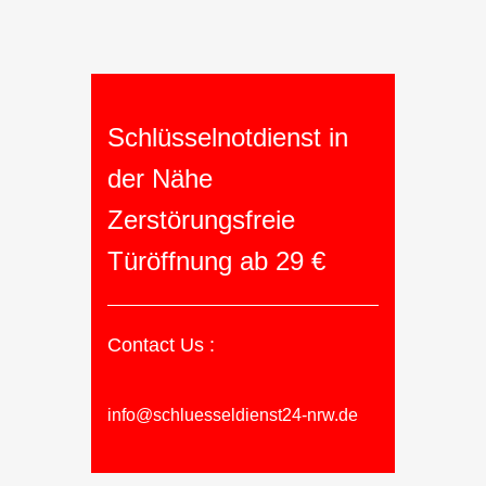
Schlüsselnotdienst in
der Nähe
Zerstörungsfreie
Türöffnung ab 29 €
Contact Us :
info@schluesseldienst24-nrw.de