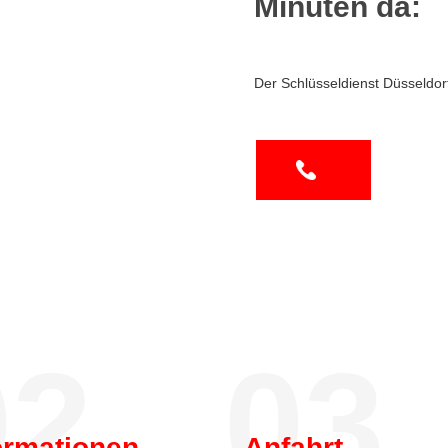
Minuten da:
Der Schlüsseldienst Düsseldor
2.
03.
ormationen
Anfahrt