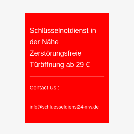
Schlüsselnotdienst in
der Nähe
Zerstörungsfreie
Türöffnung ab 29 €
Contact Us :
info@schluesseldienst24-nrw.de